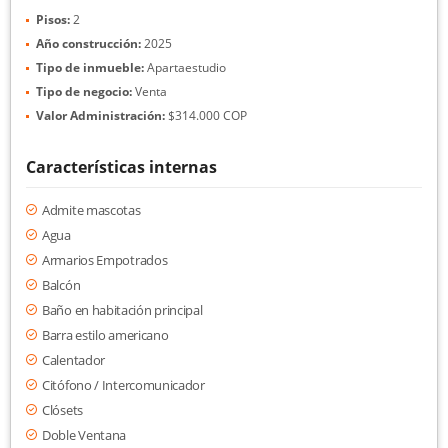
Pisos:
2
Año construcción:
2025
Tipo de inmueble:
Apartaestudio
Tipo de negocio:
Venta
Valor Administración:
$314.000 COP
Características internas
Admite mascotas
Agua
Armarios Empotrados
Balcón
Baño en habitación principal
Barra estilo americano
Calentador
Citófono / Intercomunicador
Clósets
Doble Ventana