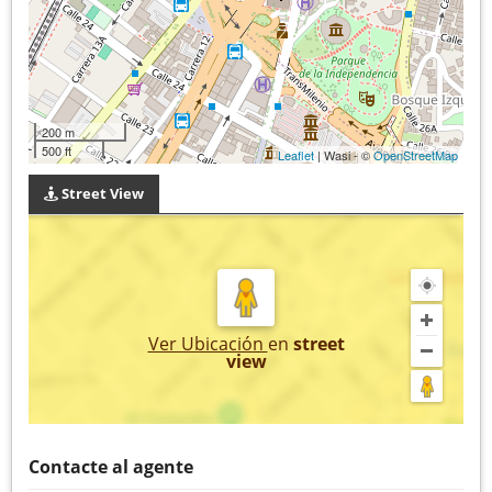
200 m
500 ft
Leaflet
| Wasi - ©
OpenStreetMap
Street View
Ver Ubicación
en
street
view
Contacte al agente