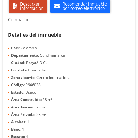
Descargar
Recomendar inmueble
información
por correo electrónico
Compartir
Detalles del inmueble
País:
Colombia
Departamento:
Cundinamarca
Ciudad:
Bogotá D.C.
Localidad:
Santa Fe
Zona / barrio:
Centro Internacional
Código:
9646033
Estado:
Usado
Área Construida:
28 m²
Área Terreno:
28 m²
Área Privada:
28 m²
Alcobas:
1
Baño:
1
Estrato:
4