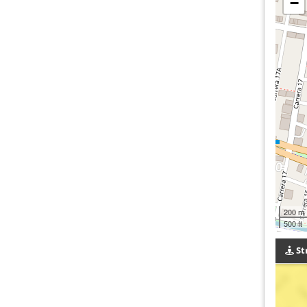
−
200 m
500 ft
St