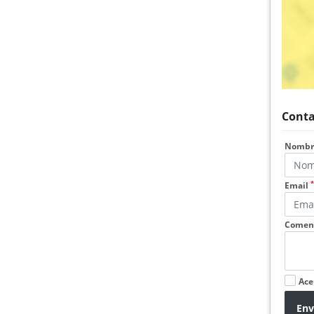
Conta
Nomb
*
Email
Coment
Ace
Env