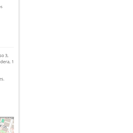
os
o 3,
adera, 1
es.