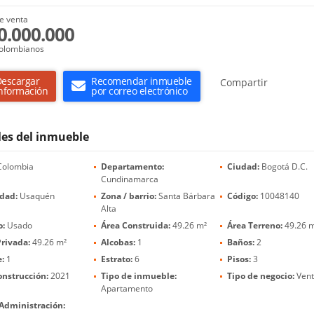
e venta
0.000.000
olombianos
escargar
Recomendar inmueble
Compartir
nformación
por correo electrónico
les del inmueble
olombia
Departamento:
Ciudad:
Bogotá D.C.
Cundinamarca
idad:
Usaquén
Zona / barrio:
Santa Bárbara
Código:
10048140
Alta
o:
Usado
Área Construida:
49.26 m²
Área Terreno:
49.26 
rivada:
49.26 m²
Alcobas:
1
Baños:
2
:
1
Estrato:
6
Pisos:
3
onstrucción:
2021
Tipo de inmueble:
Tipo de negocio:
Ven
Apartamento
 Administración: