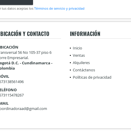
r tus datos aceptas los
Términos de servicio y privacidad
BICACIÓN Y CONTACTO
INFORMACIÓN
BICACIÓN
Inicio
ransversal 56 No 105-37 piso 6
Ventas
orre Empresarial.
Alquileres
ogotá D.C. - Cundinamarca -
olombia
Contáctenos
ÓVIL
Políticas de privacidad
573138561496
ELÉFONO
573115478267
MAIL
oordinadoraad@gmail.com