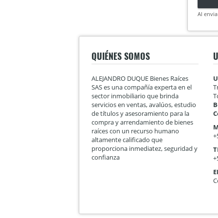
Al envia
QUIÉNES SOMOS
U
ALEJANDRO DUQUE Bienes Raíces
U
SAS es una compañía experta en el
T
sector inmobiliario que brinda
T
servicios en ventas, avalúos, estudio
B
de títulos y asesoramiento para la
C
compra y arrendamiento de bienes
M
raíces con un recurso humano
+
altamente calificado que
proporciona inmediatez, seguridad y
T
confianza
+
E
C