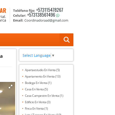
TAR
+573115478267
Teléfono fijo:
+573138561496
Celular:
ial.
arca
Email:
Coordinadoraad@gmail.com
Select Language
▼
ra
Apartaestudio En Venta (5)
Apartamento En Venta (13)
Bodega En Venta (1)
Casa En Venta (5)
Casa Campestre En Venta (1)
Edificio En Venta (3)
Finca En Venta (1)
Lote / Terreno En Venta (10)