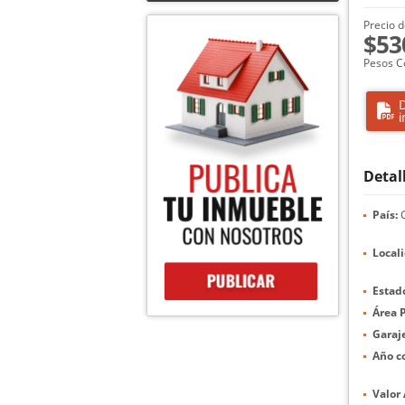
Precio d
$53
Pesos C
D
i
Detal
País:
C
Local
Estad
Área P
Garaje
Año c
Valor