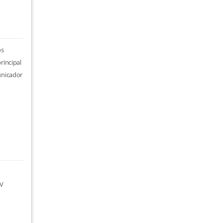
os
rincipal
unicador
TV