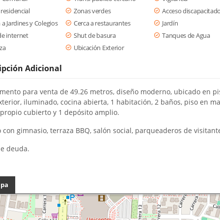
residencial
Zonas verdes
Acceso discapacitad
 a Jardines y Colegios
Cerca a restaurantes
Jardín
de internet
Shut de basura
Tanques de Agua
za
Ubicación Exterior
ipción Adicional
mento para venta de 49.26 metros, diseño moderno, ubicado en pis
xterior, iluminado, cocina abierta, 1 habitación, 2 baños, piso en m
 propio cubierto y 1 depósito amplio.
o con gimnasio, terraza BBQ, salón social, parqueaderos de visitant
de deuda.
pa