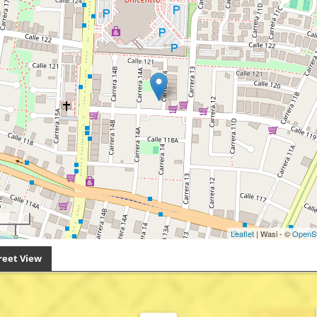
Leaflet
| Wasi - ©
OpenS
reet View