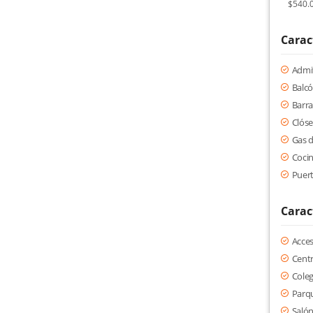
$540.
Carac
Admi
Balc
Barra
Clóse
Gas d
Cocin
Puert
Carac
Acce
Centr
Coleg
Parqu
Saló