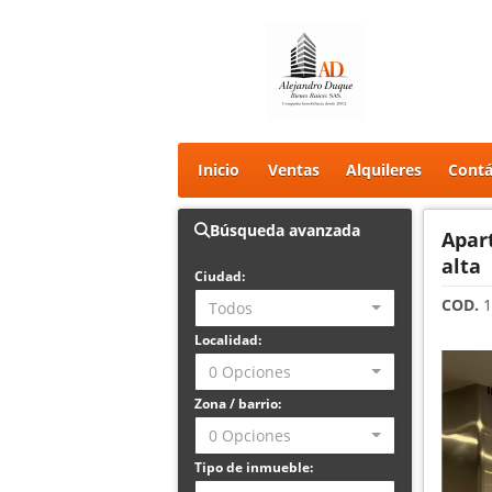
Inicio
Ventas
Alquileres
Contá
Búsqueda avanzada
Apar
alta
Ciudad:
COD.
1
Todos
Localidad:
0 Opciones
Zona / barrio:
0 Opciones
Tipo de inmueble: