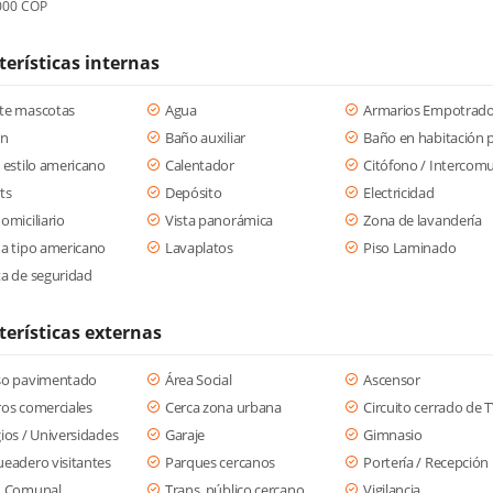
000 COP
terísticas internas
te mascotas
Agua
Armarios Empotrad
ón
Baño auxiliar
Baño en habitación p
 estilo americano
Calentador
Citófono / Intercom
ts
Depósito
Electricidad
omiciliario
Vista panorámica
Zona de lavandería
a tipo americano
Lavaplatos
Piso Laminado
a de seguridad
terísticas externas
so pavimentado
Área Social
Ascensor
os comerciales
Cerca zona urbana
Circuito cerrado de 
ios / Universidades
Garaje
Gimnasio
eadero visitantes
Parques cercanos
Portería / Recepción
n Comunal
Trans. público cercano
Vigilancia