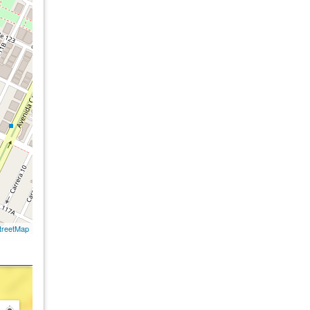
treetMap