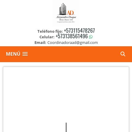
+573115478267
Teléfono fijo:
+573138561496
Celular:
Email:
Coordinadoraad@gmail.com
MENÚ