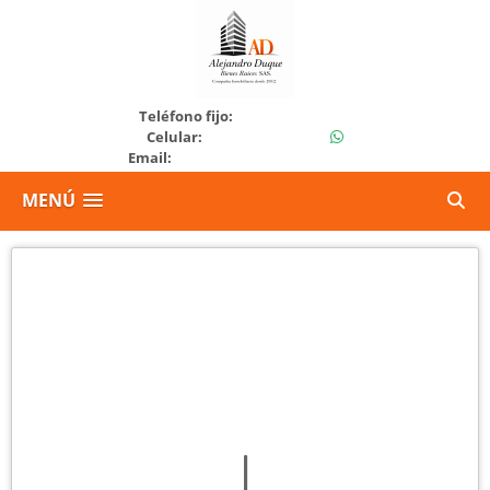
+573115478267
Teléfono fijo:
+573138561496
Celular:
Email:
Coordinadoraad@gmail.com
MENÚ