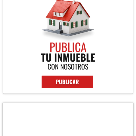
QUIÉNES SOMOS
ALEJANDRO DUQUE Bienes Raíces SAS es una compañía experta
en el sector inmobiliario que brinda servicios en ventas, avalúos,