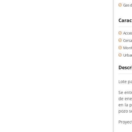
Gas d
Carac
Acce
Cerc
Mont
Urban
Descr
Lote pa
Se ent
de ene
en la p
pozo s
Proyec