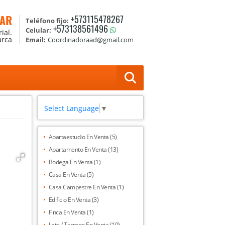
TAR
+573115478267
Teléfono fijo:
+573138561496
Celular:
ial.
arca
Email:
Coordinadoraad@gmail.com
Select Language
▼
Apartaestudio En Venta (5)
Apartamento En Venta (13)
Bodega En Venta (1)
Casa En Venta (5)
Casa Campestre En Venta (1)
Edificio En Venta (3)
Finca En Venta (1)
Lote / Terreno En Venta (10)