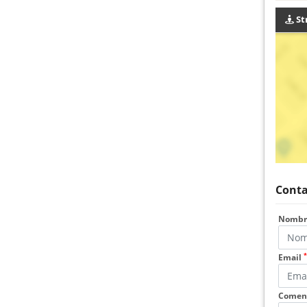
St
Conta
Nomb
*
Email
Coment