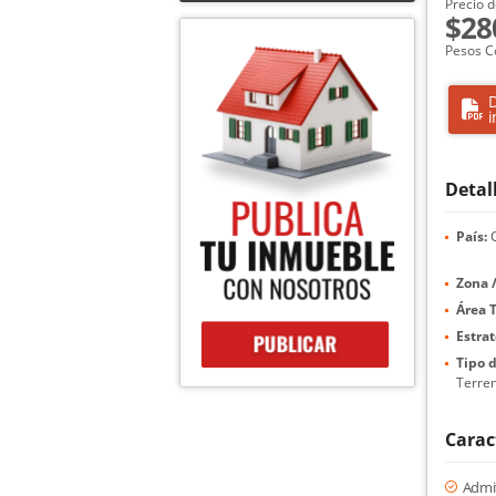
Precio d
$28
Pesos C
D
i
Detal
País:
C
Zona /
Área T
Estrat
Tipo 
Terre
Carac
Admi