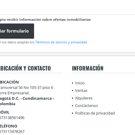
pto recibir información sobre ofertas inmobiliarias
iar formulario
r tus datos aceptas los
Términos de servicio y privacidad
BICACIÓN Y CONTACTO
INFORMACIÓN
BICACIÓN
Inicio
ransversal 56 No 105-37 piso 6
Ventas
orre Empresarial.
Alquileres
ogotá D.C. - Cundinamarca -
olombia
Contáctenos
ÓVIL
Políticas de privacidad
573138561496
ELÉFONO
573115478267