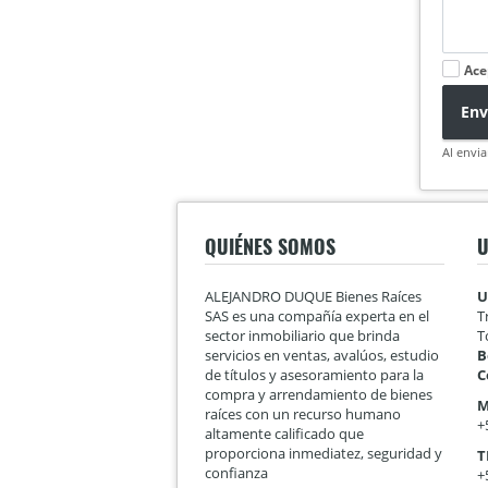
Ace
Env
Al envia
QUIÉNES SOMOS
U
ALEJANDRO DUQUE Bienes Raíces
U
SAS es una compañía experta en el
T
sector inmobiliario que brinda
T
servicios en ventas, avalúos, estudio
B
de títulos y asesoramiento para la
C
compra y arrendamiento de bienes
M
raíces con un recurso humano
+
altamente calificado que
proporciona inmediatez, seguridad y
T
confianza
+