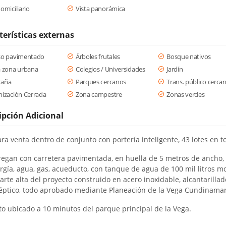
omiciliario
Vista panorámica
terísticas externas
so pavimentado
Árboles frutales
Bosque nativos
a zona urbana
Colegios / Universidades
Jardín
aña
Parques cercanos
Trans. público cerca
ización Cerrada
Zona campestre
Zonas verdes
ipción Adicional
ra venta dentro de conjunto con portería inteligente, 43 lotes en to
regan con carretera pavimentada, en huella de 5 metros de ancho,
rgía, agua, gas, acueducto, con tanque de agua de 100 mil litros 
arte alta del proyecto construido en acero inoxidable, alcantarillad
éptico, todo aprobado mediante Planeación de la Vega Cundinamar
to ubicado a 10 minutos del parque principal de la Vega.