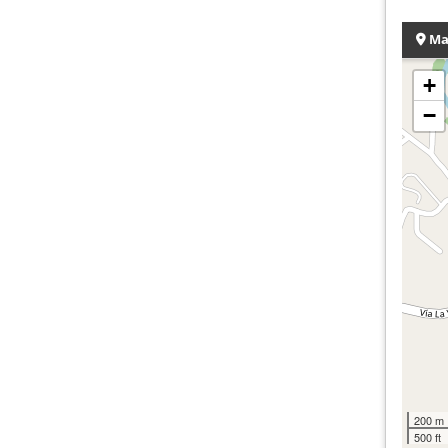
Ma
+
−
200 m
500 ft