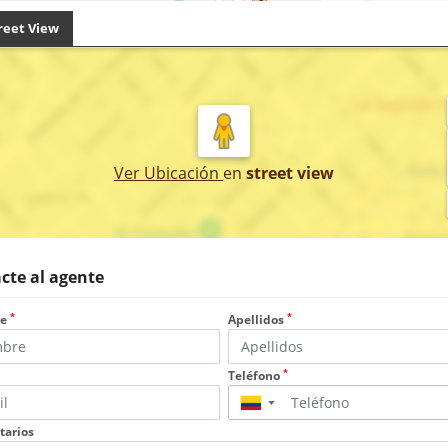
reet View
Ver Ubicación
en
street view
cte al agente
*
*
re
Apellidos
*
Teléfono
▼
arios