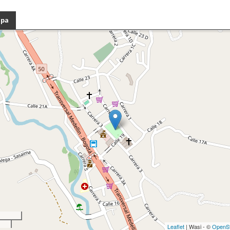
pa
Leaflet
| Wasi - ©
OpenS