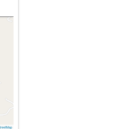
treetMap