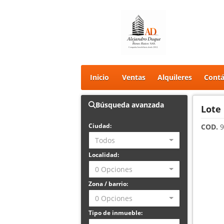
Inicio
Ventas
Alquileres
Contá
Búsqueda avanzada
Lote
Ciudad:
COD.
9
Todos
Localidad:
0 Opciones
Zona / barrio:
0 Opciones
Tipo de inmueble: