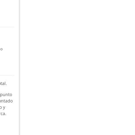
no
tal.
 punto
montado
o y
ca.