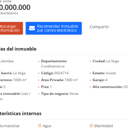
e venta
0.000.000
olombianos
escargar
Recomendar inmueble
Compartir
nformación
por correo electrónico
les del inmueble
olombia
Departamento:
Ciudad:
La Vega
Cundinamarca
 barrio:
La Vega
Código:
9924714
Estado:
Usado
erreno:
1000 m²
Área Privada:
1000 m²
Garaje:
4
o:
5
Piso:
1
Año construcción:
20
de inmueble:
Lote /
Tipo de negocio:
Venta
no
terísticas internas
te mascotas
Agua
Electricidad