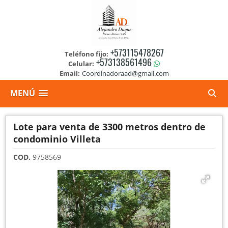
+573115478267
Teléfono fijo:
+573138561496
Celular:
Email:
Coordinadoraad@gmail.com
MENÚ
Lote para venta de 3300 metros dentro de
condominio Villeta
COD.
9758569