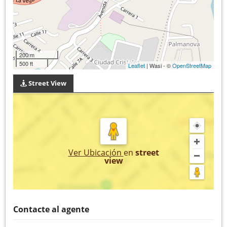
200 m
500 ft
Leaflet
| Wasi - ©
OpenStreetMap
Street View
Ver Ubicación
en
street
view
Contacte al agente