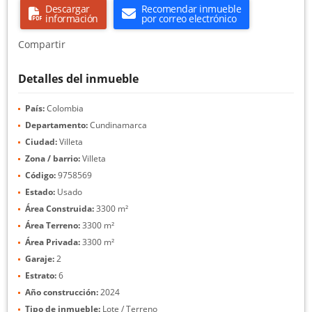
Descargar
Recomendar inmueble
información
por correo electrónico
Compartir
Detalles del inmueble
País:
Colombia
Departamento:
Cundinamarca
Ciudad:
Villeta
Zona / barrio:
Villeta
Código:
9758569
Estado:
Usado
Área Construida:
3300 m²
Área Terreno:
3300 m²
Área Privada:
3300 m²
Garaje:
2
Estrato:
6
Año construcción:
2024
Tipo de inmueble:
Lote / Terreno