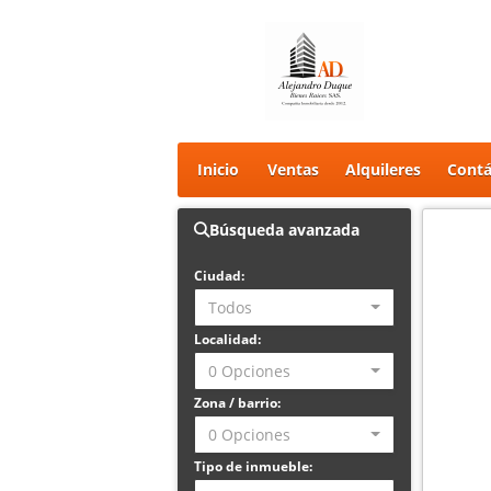
Inicio
Ventas
Alquileres
Contá
Búsqueda avanzada
Ciudad:
Todos
Localidad:
0 Opciones
Zona / barrio:
0 Opciones
Tipo de inmueble: