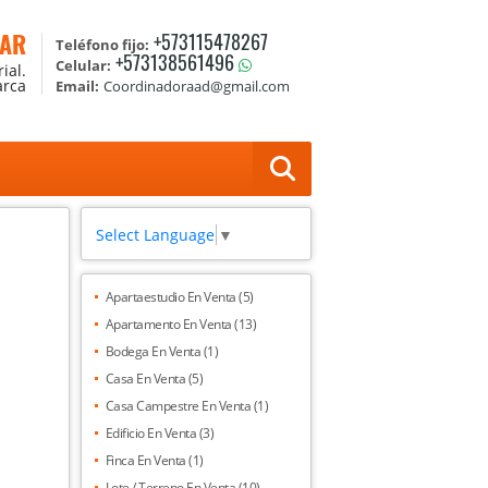
TAR
+573115478267
Teléfono fijo:
+573138561496
Celular:
ial.
arca
Email:
Coordinadoraad@gmail.com
Select Language
▼
Apartaestudio En Venta (5)
Apartamento En Venta (13)
Bodega En Venta (1)
Casa En Venta (5)
Casa Campestre En Venta (1)
Edificio En Venta (3)
Finca En Venta (1)
Lote / Terreno En Venta (10)