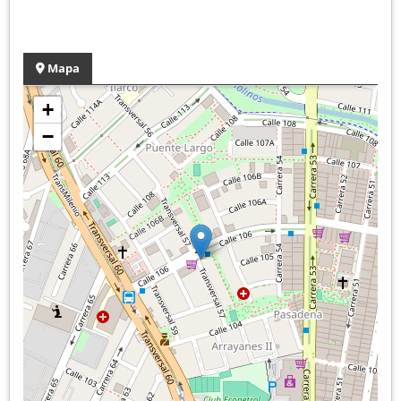
Mapa
+
−