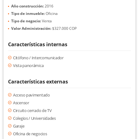
Año construcción:
2016
Tipo de inmueble:
Oficina
Tipo de negocio:
Venta
Valor Administración:
$327.000 COP
Características internas
Citófono / Intercomunicador
Vista panorámica
Características externas
Acceso pavimentado
Ascensor
Circuito cerrado de TV
Colegios / Universidades
Garaje
Oficina de negocios