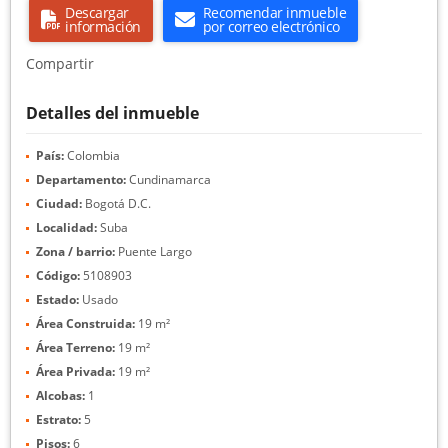
Descargar
Recomendar inmueble
información
por correo electrónico
Compartir
Detalles del inmueble
País:
Colombia
Departamento:
Cundinamarca
Ciudad:
Bogotá D.C.
Localidad:
Suba
Zona / barrio:
Puente Largo
Código:
5108903
Estado:
Usado
Área Construida:
19 m²
Área Terreno:
19 m²
Área Privada:
19 m²
Alcobas:
1
Estrato:
5
Pisos:
6