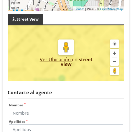
200 m
500 ft
Leaflet
| Wasi - ©
OpenStreetMap
Street View
Ver Ubicación
en
street
view
Contacte al agente
*
Nombre
*
Apellidos