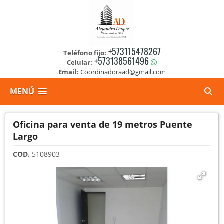
+573115478267
Teléfono fijo:
+573138561496
Celular:
Email:
Coordinadoraad@gmail.com
MENÚ
Oficina para venta de 19 metros Puente
Largo
COD.
5108903