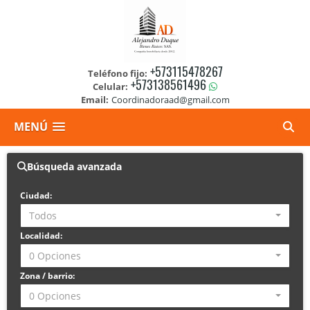
+573115478267
Teléfono fijo:
+573138561496
Celular:
Email:
Coordinadoraad@gmail.com
MENÚ
Búsqueda avanzada
Ciudad:
Todos
Localidad:
0 Opciones
Zona / barrio:
0 Opciones